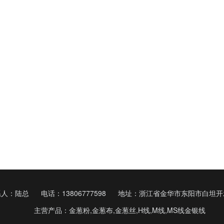
系人：陆总
电话：13806777598
地址：浙江省金华市东阳市白坦开
主营产品：金葱粉,金葱布,金葱丝,H线,M线,MS线金银线