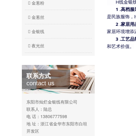
H线金银
金葱粉
1 .
高档服
金葱丝
是民族服饰，
2 .
家居用
金银线
家居环境增添
3 .
工艺品
夜光丝
和艺术价值。
联系方式
contact us
东阳市灿烂金银线有限公司
联系人：陆总
电 话：13806777598
地 址：浙江省金华市东阳市白坦
开发区