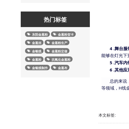
热门标签
东阳金葱粉
金葱粉贺卡
金葱丝
金葱粉生产
4 .
舞台服
金银线
金葱粉定做
能够在灯光下
金葱粉
抗氧化金葱粉
5 .
汽车内
金银线制作
金葱布
6 .
其他应
总的来说
等领域，H线
本文标签: