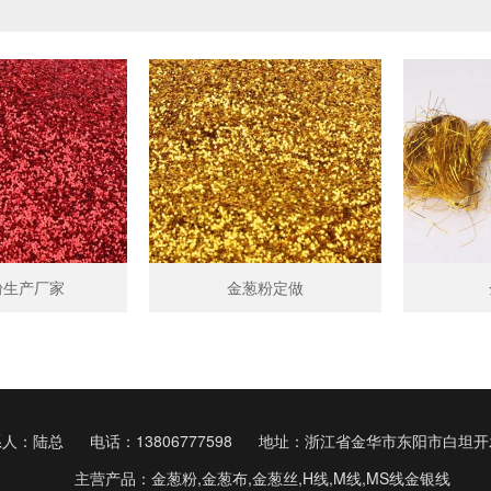
粉生产厂家
金葱粉定做
系人：陆总
电话：13806777598
地址：浙江省金华市东阳市白坦开
主营产品：金葱粉,金葱布,金葱丝,H线,M线,MS线金银线