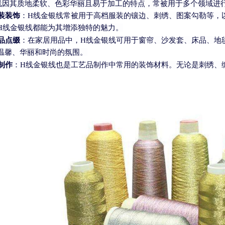
线因其质地柔软、色彩华丽且易于加工的特点，常被用于多个领域进
装装饰
：
H线金银线常被用于高档服装的镶边、刺绣、图案勾勒等，
H线金银线都能为其增添独特的魅力。
品点缀
：在家居用品中，
H线金银线可用于窗帘、沙发套、床品、地
温馨、华丽和时尚的氛围。
制作
：
H线金银线也是工艺品制作中常用的装饰材料。无论是刺绣、