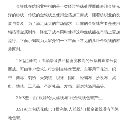
金银线在纺织业中指的是一类经过特殊处理而能表现金银光
泽的纱线，传统的金银线是使用金箔加工而成，随着纺织业的发
展与普及，为了满足庞大的市场需求，目前的金银线主要是使用
铝箔等金属制作，降低了成本同时使得这种丝线能在市场上更加
流行。下面小编就为大家介绍一下市面上常见的几种金银线的材
质区别。
1.M型(扁丝)：由聚酯薄膜经精密度极高的分条机直接分切
而成。可由客户需求进行定制金银丝宽度。主要用于花边、织
带、商标、刺绣、天鹅绒、织袜、围巾、经编布、沙发布、桌
巾、地毯、工艺品、圣诞礼品、发饰、厨房洗涤用品等。
2.MS型：由1根涤纶/人丝线与1根金银线包缠产生。
3.STA(全包绣花线)：1根涤纶/人丝线与1根金银线没有间隙
地包缠。