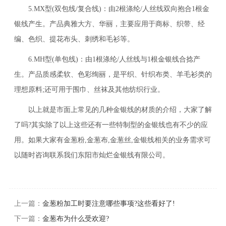
5.MX型(双包线/复合线)：由2根涤纶/人丝线双向抱合1根金
银线产生。产品典雅大方、华丽，主要应用于商标、织带、经
编、色织、提花布头、刺绣和毛衫等。
6.MH型(单包线)：由1根涤纶/人丝线与1根金银线合捻产
生。产品质感柔软、色彩绚丽，是平织、针织布类、羊毛衫类的
理想原料;还可用于围巾、丝袜及其他纺织行业。
以上就是市面上常见的几种金银线的材质的介绍，大家了解
了吗?其实除了以上这些还有一些特制型的金银线也有不少的应
用。如果大家有金葱粉,金葱布,金葱丝,金银线相关的业务需求可
以随时咨询联系我们东阳市灿烂金银线有限公司。
上一篇：
金葱粉加工时要注意哪些事项?这些看好了!
下一篇：
金葱布为什么受欢迎?