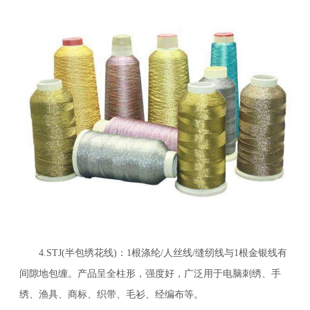
4.STJ(半包绣花线)：1根涤纶/人丝线/缝纫线与1根金银线有
间隙地包缠。产品呈全柱形，强度好，广泛用于电脑刺绣、手
绣、渔具、商标、织带、毛衫、经编布等。