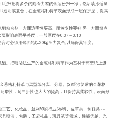
用毛扫把将多余的附着力差的金葱粉扫干净，然后喷涂适量
m的TPU透明膜复合，在金葱格利特革表面形成一层保护层，提高
氨酯粘合剂一方面透明性要高、耐黄变性要好,另一方面熔点
薄影响表面平整度，一般厚度在0.07～0.10
复合时必须用镜面轮以30kg压力复合,以确保其牢度。
酯。把喷洒法生产的金葱格利特革作为基材于离型纸上进
4h-金葱格利特革与离型纸分离、分卷。(2)经涂复后的金葱格
的耐磨性，耐曲折性也大大的提高，且保持其柔软性，表面形
、化妆品、丝网印刷行业(布料、皮革类、制鞋类 ---
、家具喷漆，包装，圣诞礼品，玩具笔等领域，性能优越、光