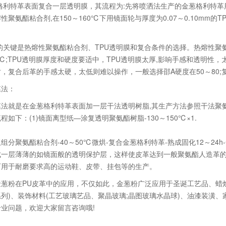
格利特革表面复合一层透明膜，其流程为:先将喷洒法生产的金葱格利特革
性聚氨酯粘合剂,在150～160℃下用镜面轮与厚度为0.07～0.10m
关键是热熔性聚氨酯粘合剂、TPU透明膜和复合条件的选择。热熔性聚
0℃;TPU透明膜厚度和硬度要适中，TPU透明膜太厚,影响手感和透明性，太
时，复合后革的手感太硬，太低则难以操作，一般选择邵A硬度在50～80;
法：
就是在金葱格利特革表面加一层干法透明树脂,其生产方法参照干法聚氨
如下：(1)镜面离型纸—涂复透明聚氨酯树脂-130～150℃×1.
复双组分聚氨酯粘合剂-40～50℃微烘-复合金葱格利特革-熟成固化12～2
成一层薄薄的如镜面般的透明保护层，这样使皮革达到一般聚氨酯人造革
可用于耐磨要求高的运动鞋、皮带、挂包等的生产。
在PU皮革中的应用，不仅如此，金葱粉广泛应用于圣诞工艺品、蜡烛工艺
列)、装饰材料(工艺玻璃艺品、聚晶玻璃;晶图玻璃水晶球)、油漆装潢
业问题，欢迎大家留言咨询哦!