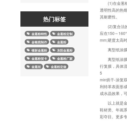
(1)在金葱
透明性高的热熔
其耐磨性。
热门标签
(2)复合法的
应在150～16
金葱粉特性
金葱粉定制
mm;硬度太高
金银线制作
金葱粉
离型纸涂膜
镭射金葱粉
东阳金葱粉
金葱粉贺卡
金葱粉厂家
离型纸涂膜法
行复膜，具体流程
金葱丝
金葱粉定做
5
min烘干-涂
利特革表面形
成水晶效果，
以上就是金葱粉
鞋材类、年画系
彩夺目。更多专