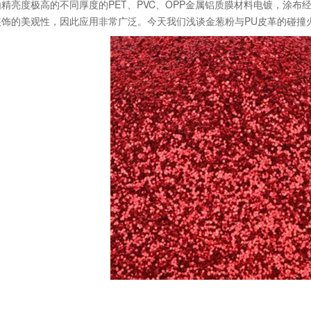
亮度极高的不同厚度的PET、PVC、OPP金属铝质膜材料电镀，涂布
饰的美观性，因此应用非常广泛。今天我们浅谈金葱粉与PU皮革的碰撞火