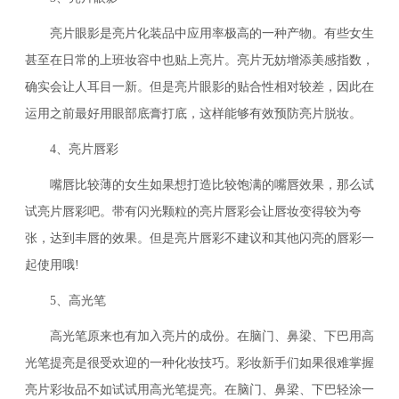
亮片眼影是亮片化装品中应用率极高的一种产物。有些女生
甚至在日常的上班妆容中也贴上亮片。亮片无妨增添美感指数，
确实会让人耳目一新。但是亮片眼影的贴合性相对较差，因此在
运用之前最好用眼部底膏打底，这样能够有效预防亮片脱妆。
4、亮片唇彩
嘴唇比较薄的女生如果想打造比较饱满的嘴唇效果，那么试
试亮片唇彩吧。带有闪光颗粒的亮片唇彩会让唇妆变得较为夸
张，达到丰唇的效果。但是亮片唇彩不建议和其他闪亮的唇彩一
起使用哦!
5、高光笔
高光笔原来也有加入亮片的成份。在脑门、鼻梁、下巴用高
光笔提亮是很受欢迎的一种化妆技巧。彩妆新手们如果很难掌握
亮片彩妆品不如试试用高光笔提亮。在脑门、鼻梁、下巴轻涂一